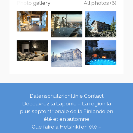
Photo gallery
All photos (6)
Datenschutzrichtlinie
Contact
Découvrez la Laponie – La région la
plus septentrionale de la Finlande en
été et en automne
Que faire à Helsinki en été –