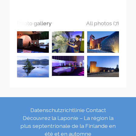
Photo gallery
All photos (7)
Datenschutzrichtlinie
Contact
Découvrez la Laponie – La région la
plus septentrionale de la Finlande en
été et en automne