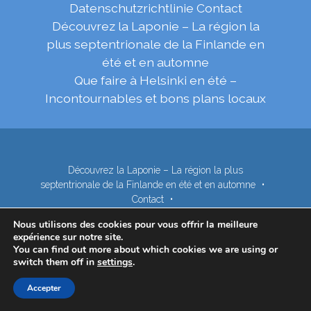
Datenschutzrichtlinie
Contact
Découvrez la Laponie – La région la
plus septentrionale de la Finlande en
été et en automne
Que faire à Helsinki en été –
Incontournables et bons plans locaux
Découvrez la Laponie – La région la plus
septentrionale de la Finlande en été et en automne
Contact
Que faire à Helsinki en été – Incontournables et bons
Nous utilisons des cookies pour vous offrir la meilleure
plans locaux
expérience sur notre site.
Subscribe to our Newsletter
Privacy Policy
You can find out more about which cookies we are using or
switch them off in
settings
.
Accepter