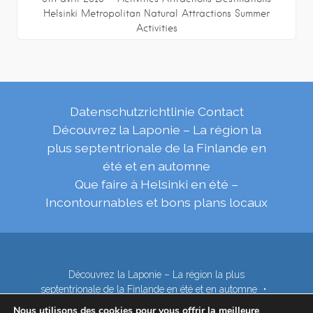
Helsinki Metropolitan
Natural Attractions
Summer
Activities
Datenschutzrichtlinie
Contact
Découvrez la Laponie – La région la
plus septentrionale de la Finlande en
été et en automne
Que faire à Helsinki en été –
Incontournables et bons plans locaux
Découvrez la Laponie – La région la plus
septentrionale de la Finlande en été et en automne
Contact
Nous utilisons des cookies pour vous offrir la meilleure