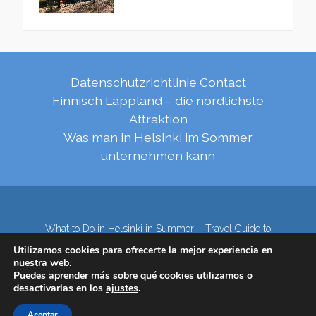
Datenschutzrichtlinie
Contact
Finnisch Lappland – die nördlichste
Attraktion
Was man in Helsinki im Sommer
unternehmen kann
What to Do in Helsinki in Summer – Travel Guide to
Top Attractions
Utilizamos cookies para ofrecerte la mejor experiencia en
Lapland – the northernmost region of Finland
nuestra web.
Contact
Subscribe to our Newsletter
Puedes aprender más sobre qué cookies utilizamos o
desactivarlas en los
ajustes
.
Privacy Policy
Aceptar