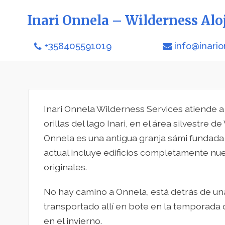
Inari Onnela – Wilderness Alo
+358405591019
info@inari
Inari Onnela Wilderness Services atiende 
orillas del lago Inari, en el área silvestre d
Onnela es una antigua granja sámi fundada 
actual incluye edificios completamente nue
originales.
No hay camino a Onnela, está detrás de una
transportado allí en bote en la temporada 
en el invierno.