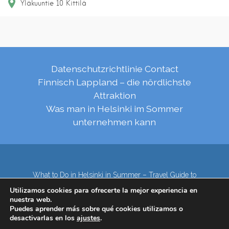
Yläkuuntie 10
Kittilä
Datenschutzrichtlinie
Contact
Finnisch Lappland – die nördlichste
Attraktion
Was man in Helsinki im Sommer
unternehmen kann
What to Do in Helsinki in Summer – Travel Guide to
Top Attractions
Utilizamos cookies para ofrecerte la mejor experiencia en
Lapland – the northernmost region of Finland
nuestra web.
Contact
Subscribe to our Newsletter
Puedes aprender más sobre qué cookies utilizamos o
desactivarlas en los
ajustes
.
Privacy Policy