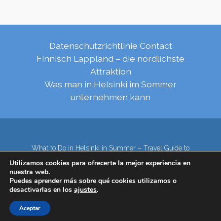
Datenschutzrichtlinie
Contact
Finnisch Lappland – die nördlichste
Attraktion
Was man in Helsinki im Sommer
unternehmen kann
What to Do in Helsinki in Summer – Travel Guide to
Top Attractions
Utilizamos cookies para ofrecerte la mejor experiencia en
Lapland – the northernmost region of Finland
nuestra web.
Contact
Subscribe to our Newsletter
Puedes aprender más sobre qué cookies utilizamos o
desactivarlas en los
ajustes
.
Privacy Policy
Aceptar